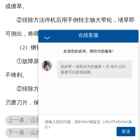
或缠草。
②排除方法停机后用手倒转主轴大带轮，堵草即
可倒出，将喂入辊的缠草清除干净。
在线客服
（2）铡切出的草节过长
欢迎您的咨询，期待为您服务!
①故障原因动、定刀片间隙大，动、定刀片刃口
您好呀～很高兴为您服务！😊 有什么问
题都可以跟我说哦。
不锋利。
②排除方法调整切碎间隙，使其间隙到规定值；
刃磨刀片，保持刀片刃口锋利。
上一条：山东铡草揉搓机
发送
下一条：山东玉米杆青贮机